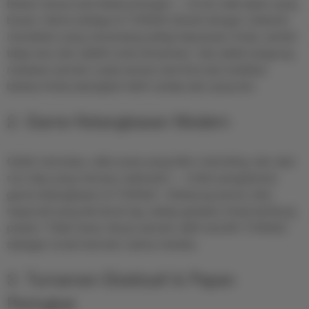
Bukan hanya soal keberuntungan — di sini otak tajam yang
bicara. Game strategi di TUNA20 diracik dengan mekanik
mendalam yang menantang setiap keputusan Anda, sambil
tetap seru dan adiktif untuk dimainkan. Adu taktik langsung
melawan pemain nyata secara
real-time
dan buktikan
bahwa Anda selangkah lebih cerdas dari yang lain.
2. Game Ketangkasan Modern
Grafis memukau, efek suara yang bikin merinding, dan aksi
non-stop yang memacu adrenalin — inilah pengalaman
game ketangkasan di TUNA20 . Didukung server ultra-
responsif yang tak kenal lag, setiap gerakan Anda terhitung
presisi. Tidak heran ribuan pemain aktif memilih TUNA20
sebagai rumah bermain utama mereka.
3. Turnamen Eksklusif & Papan
Peringkat